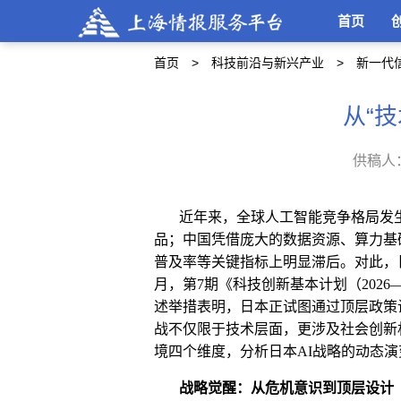
首页
首页
科技前沿与新兴产业
新一代
从“技
供稿人
近年来，全球人工智能竞争格局发
品；中国凭借庞大的数据资源、算力基
普及率等关键指标上明显滞后。
对此
，
月，第
7
期《科技创新基本计划（
2026
述举措表明，日本正试图通过顶层政策
战不仅限于技术层面，更涉及社会创新
境四个维度，分析日本
AI
战略的动态演
战略觉醒：从危机意识到顶层设计