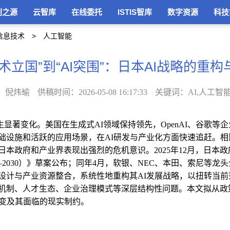
创之源
云智库
在线委托
ISTIS智库
数字资源
科技
信息技术
人工智能
术立国”到“AI突围”：日本AI战略的重
：倪炜瑜
供稿时间：2026-05-08 16:17:33
关键词：AI,人工智能
生显著变化。美国在生成式
AI
领域保持领先，
OpenAI
、谷歌等企
础设施和活跃的应用场景，在
AI
研发与产业化方面快速追赶。相
日本政府和产业界表现出强烈的危机意识。
2025
年
12
月，日本政
—
2030
）》草案公布；同年
4
月，软银、
NEC
、本田、索尼等龙头
设计与产业资源整合，系统性地重构其
AI
发展战略，以扭转当前
机制、人才生态、企业治理模式等深层结构性问题。本文
拟
从政
变及其面临的现实制约。