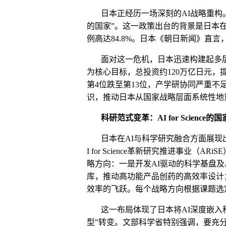
日本正经历一场深刻的
AI
战略重构
的国家
”
。这一政策出台的背景是日本
例高达
84.8%
。日本《朝日新闻》直言
面对这一危机，日本迅速构建起多
为核心目标，总投资约
120
万亿日元，
第
4
位跌至第
13
位，产学研协同严重不
识，推动日本从国家战略层面系统性地
科研范式变革：
AI for Science
的国
日本在
AI
与科学研究融合方面展现
I for Science
革新研究推进事业（
ARiSE
略方向：一是开发
AI
驱动的科学基盘及
库，推动高功能产品创药的高效率设计
效率的飞跃。
每个战略方向根据课题选定
这一布局体现了日本将
AI
深度嵌入
型
”
转变。文部科学省特别强调，要充