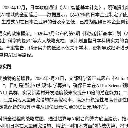
。
2025
年
12
月，日本政府通过《人工智能基本计划》，明确提出
在
AI
领域的全面落后——数据显示，仅
49.7%
的日本企业制定了使
，生成式
AI
在日本企业界的普及率之低，已成为阻碍日本企业创
层次的政策框架。
2026
年
3
月公布的第
7
期《科技创新基本计划（
2
提出
“
科学的复兴
”
等六大战略支柱。该计划直指日本科研实力的
足。草案警告，科研实力的低迷不仅关乎学术，更将导致经济增
重构
AI
发展路径。
家实践
出独特的前瞻性。
2026
年
3
月
31
日，文部科学省正式
颁布
《
AI for 
）
”
，目标是通过
AI
实现
“
科学再兴
”
，确保日本在
AI for Science
领
AI
工具群，实现新素材开发速度较未来提升
10
倍的潜在能力；二
；三是实现大型研究设施的高稼动率、高运行稳定性与高计测性
数配备的预算标准从10亿日元/项至30亿日元/项不等
。
科研全过程的战略意图。通过超算与
AI
融合的算力底座建设，推
分利用日本在大型研究设施、精密计测技术方面的传统优势，将
“