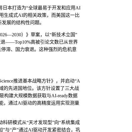
将日本打造为
“
全球最易于开发和应用
AI
用生成式
AI
的相关政策，而美国这一比
新发展的结构性问题。
026
—
2030
）》草案，以
“
新技术立国
”
衰退
——
Top10%
高被引论文数已从世界
长停滞、国力衰退。这种强烈的危机意
Science
推进基本战略方针》，并启动
“
A
域的先进国地位。该
方针
设置
了
三大战
是构建大规模数据获取与
AI-ready
数据
能，通过
AI
驱动的高精度运用实现测量
动科研模式从
“
天才发现型
”
向
“
系统集成
知
”
与
“
产
”
通过
AI
驱动开发紧密结合，巩