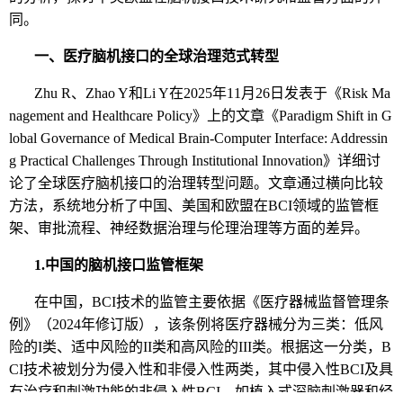
同。
一、
医疗脑机接口的全球治理范式转型
Zhu R
、
Zhao Y
和
Li Y
在
2025
年
11
月
26
日发表于《
Risk Ma
nagement and Healthcare Policy
》上的文章《
Paradigm Shift in G
lobal Governance of Medical Brain-Computer Interface: Addressin
g Practical Challenges Through Institutional Innovation
》详细讨
论了全球医疗脑机接口的治理转型问题。文章通过横向比较
方法，系统地分析了中国、美国和欧盟在
BCI
领域的监管框
架、审批流程、神经数据治理与伦理治理等方面的差异。
1.
中国的脑机接口监管框架
在中国，
BCI
技术的监管主要依据《医疗器械监督管理条
例》（
2024
年修订版），该条例将医疗器械分为三类：低风
险的
I
类、适中风险的
II
类和高风险的
III
类。根据这一分类，
B
CI
技术被划分为侵入性和非侵入性两类，其中侵入性
BCI
及具
有治疗和刺激功能的非侵入性
BCI
，如植入式深脑刺激器和经