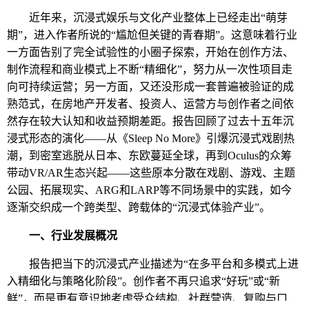
近年来，沉浸式娱乐与文化产业整体上已经走出
“萌芽
期”，进入作者所说的“尴尬但关键的青春期”。这意味着行业
一方面告别了完全试验性的小圈子探索，开始在创作方法、
制作流程和商业模式上不断“精细化”，努力从一次性项目走
向可持续运营；另一方面，又还没形成一套普遍被验证的成
熟范式，在房地产开发者、投资人、运营方与创作者之间依
然存在较大认知和收益预期差距。报告回顾了过去十五年沉
浸式形态的演化——从《Sleep No More》引爆沉浸式戏剧热
潮，到密室逃脱从日本、东欧蔓延全球，再到Oculus的众筹
带动VR/AR生态兴起——这些原本分散在戏剧、游戏、主题
公园、拓展现实、ARG和LARP等不同场景中的实践，如今
逐渐交织成一个跨类型、跨载体的“沉浸式体验产业”。
一、行业发展概况
报告把当下的沉浸式产业描述为
“在多平台和多模式上进
入精细化与策略化阶段”。创作者不再只追求“好玩”或“新
鲜”，而是更有意识地考虑受众结构、社群营造、复购与口