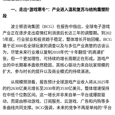
一、走出
“游戏寒冬”：产业进入温和复苏与结构重塑阶
段
波士顿咨询集团
（
BCG
）
在报告中指出，全球电子游戏
产业正在逐步走出疫情红利消退后长达三年的调整期。到
202
5
年底，行业就业和投资趋于稳定，整体增长开始回暖。
BCG
基于近
3000
名全球玩家的调查以及与多位产业高管的访谈认
为，尽管未来行业难以复制
2010
年代“十年翻倍”的高速扩
张，但一个更加理性、可持续的增长周期正在形成。游戏产
业的中长期基本面依然稳固，其核心驱动力来自玩家规模的
扩大、参与时长的提升以及商业模式的持续演进。
从规模预测看，报告预计全球游戏产业收入将从
2025
年
的约
2630
亿美元增长至
2030
年的
3530
亿美元，整体增速保持
在中低个位数区间。这一增长并非来自单一平台或爆款驱
动，而是由移动游戏、订阅服务、云游戏、广告和内购等多
条曲线共同支撑。
BCG
强调，未来的竞争不再是单纯的“平台
规模之争”，而是围绕内容、分发、创作者和变现能力展开的