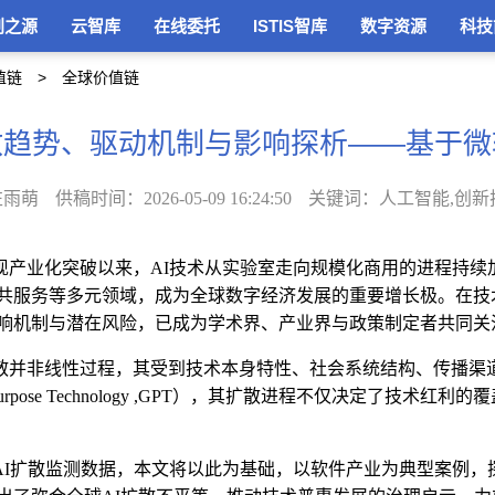
创之源
云智库
在线委托
ISTIS智库
数字资源
科技
值链
全球价值链
散趋势、驱动机制与影响探析——基于微
左雨萌
供稿时间：2026-05-09 16:24:50
关键词：人工智能,创新
现产业化突破以来，
AI
技术从实验室走向规模化商用的进程持续
共服务等多元领域，成为全球数字经济发展的重要增长极。在技
响机制与潜在风险，已成为学术界、产业界与政策制定者共同关
散并非线性过程，其受到技术本身特性、社会系统结构、传播渠
urpose Technology ,GPT
），其扩散进程不仅决定了技术红利的覆
AI
扩散监测数据，
本文将以此为基础，以软件产业为典型案例，