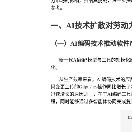
力市场的影响
，归纳其挑战，
进一步提
参考。
一
、
AI
技术扩散
对
劳动
（一）
AI
编码技术推动软件
新一代
AI
编码模型与工具的规模化
化。
从生产效率来看，
AI
编码技术的应
码变更上传的
Gitpushes
操作同比增长了
迅速增长的原因之一，在于
AI
编码工具
程，同时能够通过多智能体协同完成复