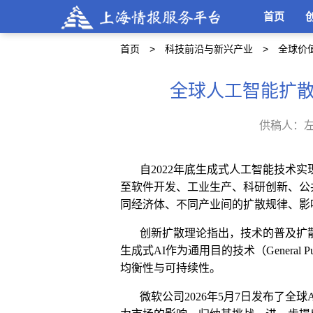
首页
首页
科技前沿与新兴产业
全球价
全球人工智能扩
供稿人：
自
2022
年底生成式人工智能技术实
至软件开发、工业生产、科研创新、公
同经济体、不同产业间的扩散规律、影
创新扩散理论指出，技术的普及扩
生成式
AI
作为通用目的技术（
General P
均衡性与可持续性。
微软
公司
2026
年
5
月
7
日
发布
了
全球